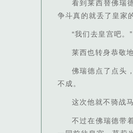
看到莱西替佛瑞
争斗真的就丢了皇家
“我们去皇宫吧。”
莱西也转身恭敬
佛瑞德点了点头
不成。
这次他就不骑战
不过在佛瑞德带