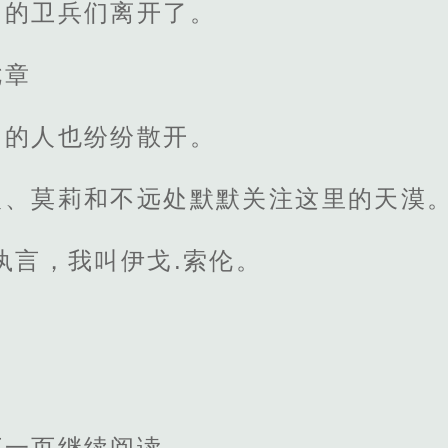
己的卫兵们离开了。
七章
闹的人也纷纷散开。
人、莫莉和不远处默默关注这里的天漠
执言，我叫伊戈.索伦。
。
下一页继续阅读