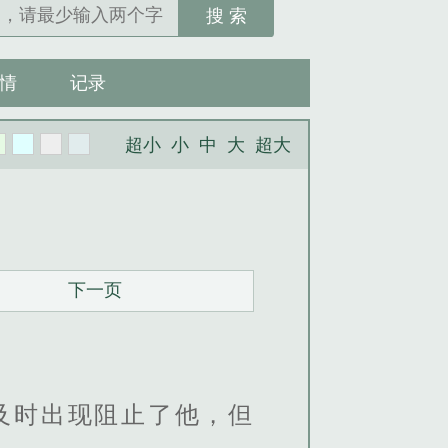
搜 索
情
记录
超小
小
中
大
超大
下一页
及时出现阻止了他，但